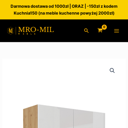
Przejdź
Darmowa dostawa od 1000zł | ORAZ | -150zł z kodem
do
Kuchnia150 (na meble kuchenne powyżej 2000zł)
treści
Szukaj
ilość
Szafka
kuchenna
górna
80G-
72
2F
Artisan
Biały
Połysk