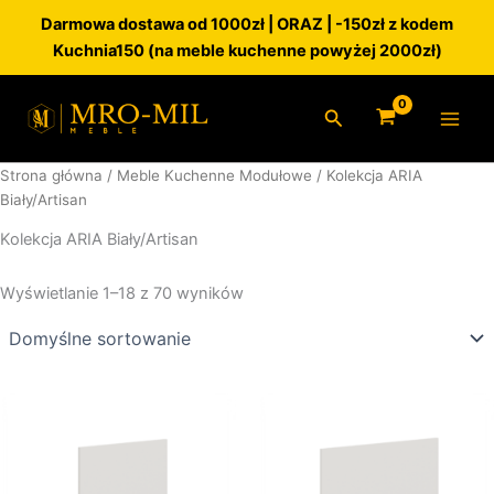
Przejdź
Darmowa dostawa od 1000zł | ORAZ | -150zł z kodem
do
Kuchnia150 (na meble kuchenne powyżej 2000zł)
treści
Szukaj
Strona główna
/
Meble Kuchenne Modułowe
/ Kolekcja ARIA
Biały/Artisan
Kolekcja ARIA Biały/Artisan
Wyświetlanie 1–18 z 70 wyników