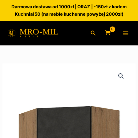
Przejdź
Darmowa dostawa od 1000zł | ORAZ | -150zł z kodem
do
Kuchnia150 (na meble kuchenne powyżej 2000zł)
treści
Szukaj
ilość
Szafka
kuchenna
górna
60x60GN-
72
Vigo
Matera