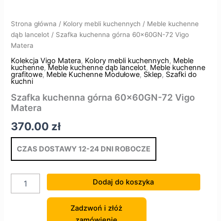
Strona główna
/
Kolory mebli kuchennych
/
Meble kuchenne
dąb lancelot
/ Szafka kuchenna górna 60x60GN-72 Vigo
Matera
Kolekcja Vigo Matera
,
Kolory mebli kuchennych
,
Meble
kuchenne
,
Meble kuchenne dąb lancelot
,
Meble kuchenne
grafitowe
,
Meble Kuchenne Modułowe
,
Sklep
,
Szafki do
kuchni
Szafka kuchenna górna 60x60GN-72 Vigo
Matera
370.00
zł
CZAS DOSTAWY 12-24 DNI ROBOCZE
Dodaj do koszyka
Zadzwoń i złóż
zamówienie