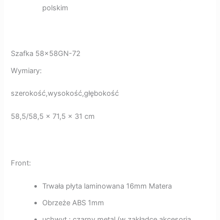
polskim
Szafka 58x58GN-72
Wymiary:
szerokość,wysokość,głębokość
58,5/58,5 x 71,5 x 31 cm
Front:
Trwała płyta laminowana 16mm Matera
Obrzeże ABS 1mm
uchwyt : czarny metal (w zakładce akcesoria