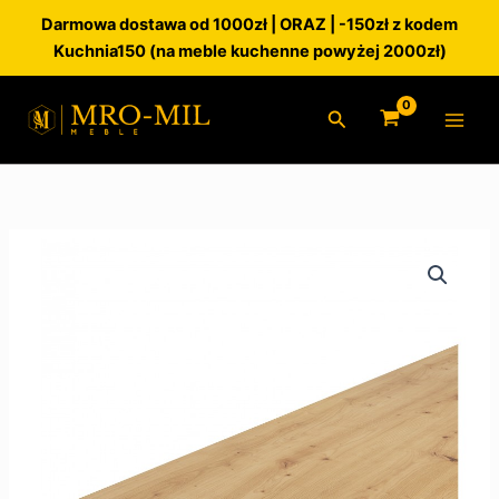
Przejdź
Darmowa dostawa od 1000zł | ORAZ | -150zł z kodem
do
Kuchnia150 (na meble kuchenne powyżej 2000zł)
treści
Szukaj
ilość
Blat
Dąb
Artisan
38mm
30cm