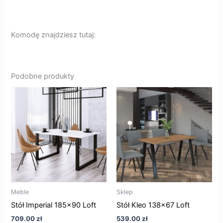
Komodę znajdziesz tutaj:
Podobne produkty
Ten
Ten
produkt
produkt
ma
ma
wiele
wiele
wariantów.
wariantó
Opcje
Opcje
można
można
wybrać
wybrać
na
na
Meble
Sklep
stronie
stronie
Stół Imperial 185×90 Loft
Stół Kleo 138×67 Loft
produktu
produktu
709.00
zł
539.00
zł