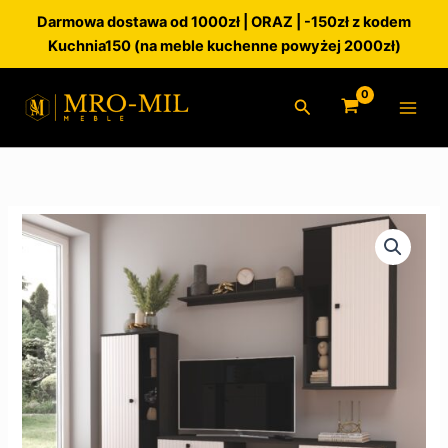
Przejdź
Darmowa dostawa od 1000zł | ORAZ | -150zł z kodem
do
Kuchnia150 (na meble kuchenne powyżej 2000zł)
treści
Szukaj
ilość
Meblościanka
Salsa
Biała/Matera
Lamele