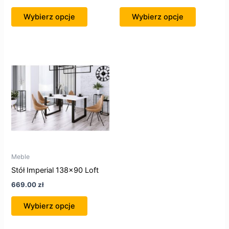
Wybierz opcje
Wybierz opcje
Ten
produkt
ma
wiele
wariantów.
Opcje
można
wybrać
na
Meble
stronie
Stół Imperial 138×90 Loft
produktu
669.00
zł
Wybierz opcje