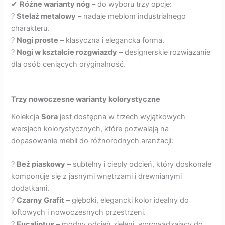
✔
Różne warianty nóg
– do wyboru trzy opcje:
?
Stelaż metalowy
– nadaje meblom industrialnego
charakteru.
?
Nogi proste
– klasyczna i elegancka forma.
?
Nogi w kształcie rozgwiazdy
– designerskie rozwiązanie
dla osób ceniących oryginalność.
Trzy nowoczesne warianty kolorystyczne
Kolekcja
Sora
jest dostępna w trzech wyjątkowych
wersjach kolorystycznych, które pozwalają na
dopasowanie mebli do różnorodnych aranżacji:
?
Beż piaskowy
– subtelny i ciepły odcień, który doskonale
komponuje się z jasnymi wnętrzami i drewnianymi
dodatkami.
?
Czarny Grafit
– głęboki, elegancki kolor idealny do
loftowych i nowoczesnych przestrzeni.
?
Eucaliptus
– modny odcień zieleni, wprowadzający do