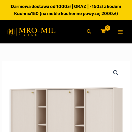
Przejdź
Darmowa dostawa od 1000zł | ORAZ | -150zł z kodem
do
Kuchnia150 (na meble kuchenne powyżej 2000zł)
treści
Szukaj
ilość
Komoda
Sora
3F
Beż
Piaskowy
noga
rozgwiazda