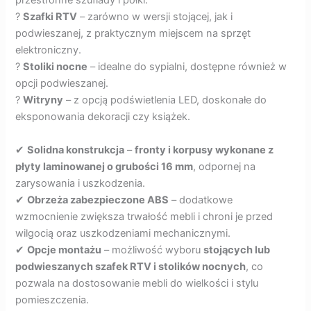
przestronne szuflady i półki.
?
Szafki RTV
– zarówno w wersji stojącej, jak i
podwieszanej, z praktycznym miejscem na sprzęt
elektroniczny.
?
Stoliki nocne
– idealne do sypialni, dostępne również w
opcji podwieszanej.
?
Witryny
– z opcją podświetlenia LED, doskonałe do
eksponowania dekoracji czy książek.
✔
Solidna konstrukcja
–
fronty i korpusy wykonane z
płyty laminowanej o grubości 16 mm
, odpornej na
zarysowania i uszkodzenia.
✔
Obrzeża zabezpieczone ABS
– dodatkowe
wzmocnienie zwiększa trwałość mebli i chroni je przed
wilgocią oraz uszkodzeniami mechanicznymi.
✔
Opcje montażu
– możliwość wyboru
stojących lub
podwieszanych szafek RTV i stolików nocnych
, co
pozwala na dostosowanie mebli do wielkości i stylu
pomieszczenia.