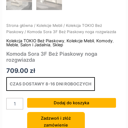
Strona główna
/
Kolekcje Mebli
/
Kolekcja TOKIO Beż
Piaskowy
/ Komoda Sora 3F Beż Piaskowy noga rozgwiazda
Kolekcja TOKIO Beż Piaskowy
,
Kolekcje Mebli
,
Komody
,
Meble
,
Salon i Jadalnia
,
Sklep
Komoda Sora 3F Beż Piaskowy noga
rozgwiazda
709.00
zł
CZAS DOSTAWY 8-16 DNI ROBOCZYCH
Dodaj do koszyka
Zadzwoń i złóż
zamówienie