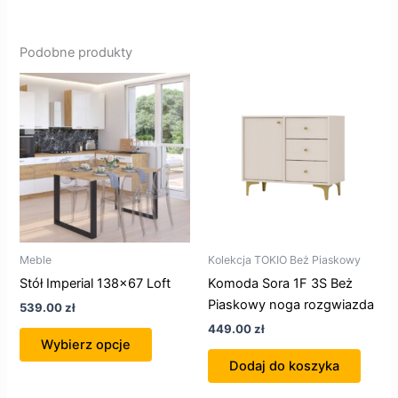
Podobne produkty
Ten
produkt
ma
wiele
wariantów.
Opcje
można
wybrać
na
Meble
Kolekcja TOKIO Beż Piaskowy
stronie
Stół Imperial 138×67 Loft
Komoda Sora 1F 3S Beż
produktu
Piaskowy noga rozgwiazda
539.00
zł
449.00
zł
Wybierz opcje
Dodaj do koszyka