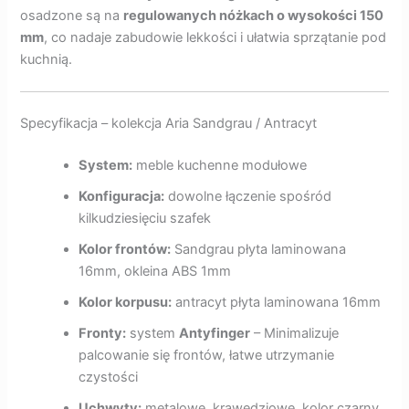
osadzone są na
regulowanych nóżkach o wysokości 150
mm
, co nadaje zabudowie lekkości i ułatwia sprzątanie pod
kuchnią.
Specyfikacja – kolekcja Aria Sandgrau / Antracyt
System:
meble kuchenne modułowe
Konfiguracja:
dowolne łączenie spośród
kilkudziesięciu szafek
Kolor frontów:
Sandgrau płyta laminowana
16mm, okleina ABS 1mm
Kolor korpusu:
antracyt płyta laminowana 16mm
Fronty:
system
Antyfinger
– Minimalizuje
palcowanie się frontów, łatwe utrzymanie
czystości
Uchwyty:
metalowe, krawędziowe, kolor czarny