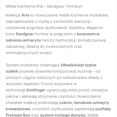
Meble kuchenne Aria – Sandgrau / Antracyt
Kolekcja
Aria
to nowoczesne meble kuchenne modułowe,
zaprojektowane z myślą o swobodzie aranżacji i
codziennej wygodzie użytkowania. Subtelny, elegancki
kolor
Sandgrau
frontów w połączeniu z
korpusem w
odcieniu antracytu
tworzy harmonijną i ponadczasową
zabudowę, idealną do nowoczesnych oraz
minimalistycznych wnętrz.
System modułowy obejmujący
kilkadziesiąt typów
szafek
pozwala dowolnie komponować kuchnię – od
prostych ciągów roboczych po rozbudowane układy z
wysokimi słupkami. Fronty wykonane w
technologii
Antifinger
ograniczają widoczność odcisków
palców i ułatwiają utrzymanie czystości. Nowoczesny
charakter kolekcji podkreślają
czarne, metalowe uchwyty
krawędziowe
, a komfort użytkowania zapewniają
szuflady
Premium Box
oraz
system cichego domyku
. Meble