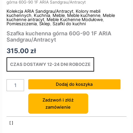
górna 60G-90 1F ARIA Sandgrau/Antracyt
Kolekcja ARIA Sandgrau/Antracyt
,
Kolory mebli
kuchennych
,
Kuchnia
,
Meble
,
Meble kuchenne
,
Meble
kuchenne antracyt
,
Meble Kuchenne Modułowe
,
Pomieszczenia
,
Sklep
,
Szafki do kuchni
Szafka kuchenna górna 60G-90 1F ARIA
Sandgrau/Antracyt
315.00
zł
CZAS DOSTAWY 12-24 DNI ROBOCZE
Dodaj do koszyka
Zadzwoń i złóż
zamówienie