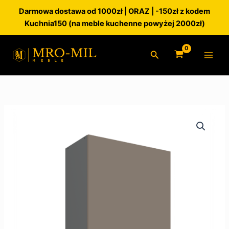
Przejdź
Darmowa dostawa od 1000zł | ORAZ | -150zł z kodem
do
Kuchnia150 (na meble kuchenne powyżej 2000zł)
treści
Szukaj
ilość
Szafka
kuchenna
górna
60G-
90
1F
ARIA
Sandgrau/Antracyt