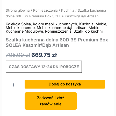
Strona główna
/
Pomieszczenia
/
Kuchnia
/ Szafka kuchenna
dolna 60D 3S Premium Box SOLEA Kaszmir/Dąb Artisan
Kolekcja Solea
,
Kolory mebli kuchennych
,
Kuchnia
,
Meble
,
Meble kuchenne
,
Meble kuchenne dąb artisan
,
Meble
Kuchenne Modułowe
,
Pomieszczenia
,
Szafki do kuchni
Szafka kuchenna dolna 60D 3S Premium Box
SOLEA Kaszmir/Dąb Artisan
705.00
zł
669.75
zł
CZAS DOSTAWY 12-24 DNI ROBOCZE
Dodaj do koszyka
Zadzwoń i złóż
zamówienie