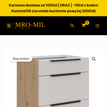
Przejdź
Darmowa dostawa od 1000zł | ORAZ | -150zł z kodem
do
Kuchnia150 (na meble kuchenne powyżej 2000zł)
treści
Szukaj
ilość
Pierwotna
Aktualna
Szafka
Wyprzedaż!
kuchenna
cena
cena
dolna
wynosiła:
wynosi:
60D
3S
705.00 zł.
669.75 zł.
Premium
Box
SOLEA
Kaszmir/Dąb
Artisan