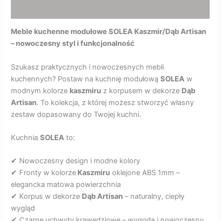
Opinie (0)
Meble kuchenne modułowe SOLEA Kaszmir/Dąb Artisan
– nowoczesny styl i funkcjonalność
Szukasz praktycznych i nowoczesnych mebli
kuchennych? Postaw na kuchnię modułową
SOLEA
w
modnym kolorze
kaszmiru
z korpusem w dekorze
Dąb
Artisan
. To kolekcja, z której możesz stworzyć własny
zestaw dopasowany do Twojej kuchni.
Kuchnia
SOLEA
to:
✔ Nowoczesny design i modne kolory
✔ Fronty w kolorze
Kaszmiru
oklejone ABS 1mm –
elegancka matowa powierzchnia
✔ Korpus w dekorze
Dąb Artisan
– naturalny, ciepły
wygląd
✔ Czarne uchwyty krawędziowe – wygoda i nowoczesny